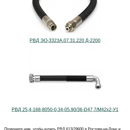
РВД ЭО-3323А.07.31.220 Д-2200
РВД 25,4-168-8050-0,34-05.90/36-D47,7/M42x2-У1
Позвоните нам, чтобы купить РВД 613/29600 в Ростове-на-Дону и