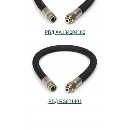
РВД АА134004100
РВД RS821401