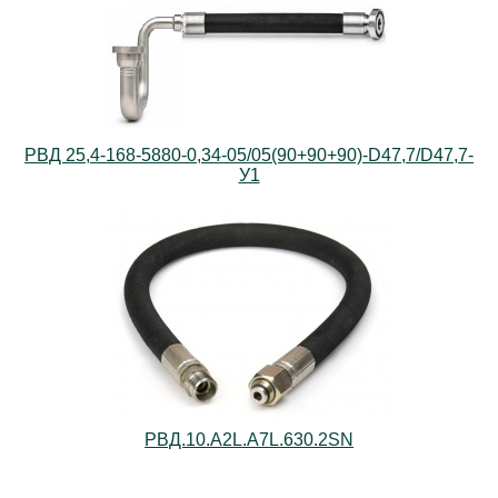
РВД 25,4-168-5880-0,34-05/05(90+90+90)-D47,7/D47,7-
У1
РВД.10.А2L.А7L.630.2SN