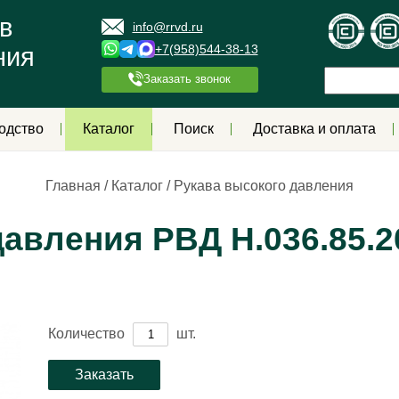
в
info@rrvd.ru
+7(958)544-38-13
ния
Заказать звонок
одство
Каталог
Поиск
Доставка и оплата
Главная
/
Каталог
/
Рукава высокого давления
авления РВД Н.036.85.2
Количество
шт.