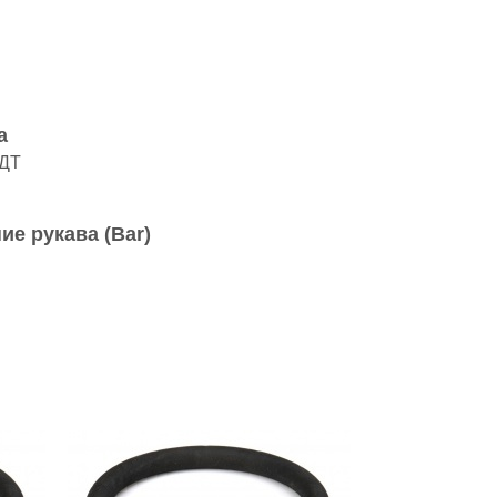
а
 ДТ
ие рукава (Bar)