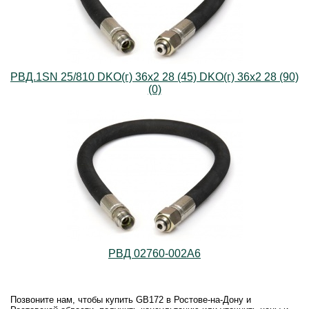
РВД.1SN 25/810 DKO(г) 36х2 28 (45) DKO(г) 36х2 28 (90)
(0)
РВД 02760-002A6
Позвоните нам, чтобы купить GB172 в Ростове-на-Дону и