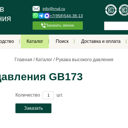
в
info@rrvd.ru
+7(958)544-38-13
ния
Заказать звонок
одство
Каталог
Поиск
Доставка и оплата
Главная
/
Каталог
/
Рукава высокого давления
давления GB173
Количество
шт.