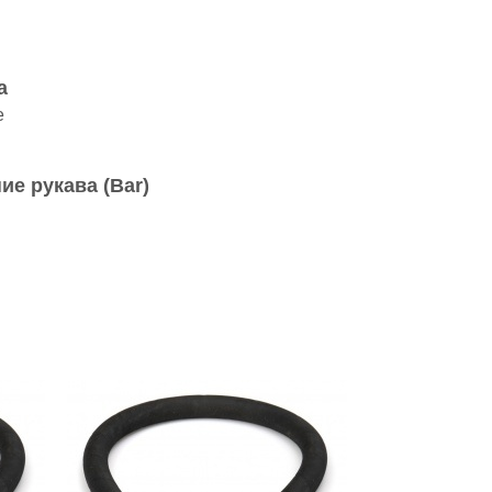
а
е
ие рукава (Bar)