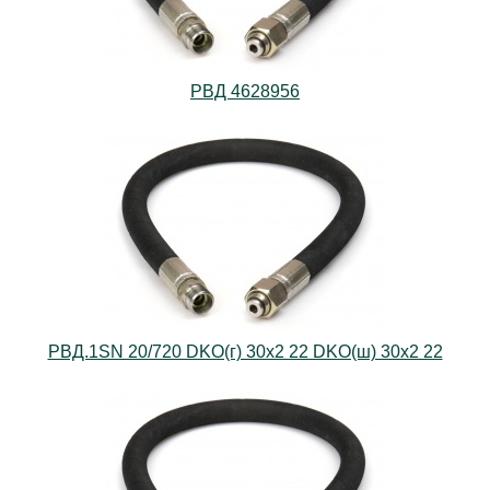
РВД 4628956
РВД.1SN 20/720 DKO(г) 30х2 22 DKO(ш) 30х2 22