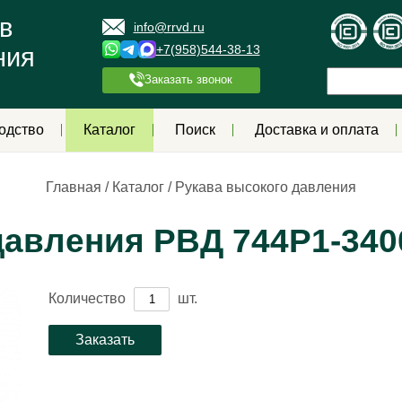
в
info@rrvd.ru
+7(958)544-38-13
ния
Заказать звонок
одство
Каталог
Поиск
Доставка и оплата
Главная
/
Каталог
/
Рукава высокого давления
авления РВД 744Р1-3400
Количество
шт.