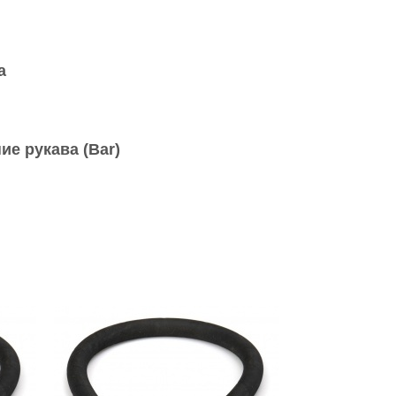
а
ие рукава (Bar)