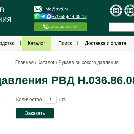
в
info@rrvd.ru
+7(958)544-38-13
ния
Заказать звонок
одство
Каталог
Поиск
Доставка и оплата
Главная
/
Каталог
/
Рукава высокого давления
авления РВД Н.036.86.0
Количество
шт.