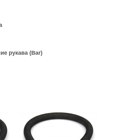
а
ие рукава (Bar)