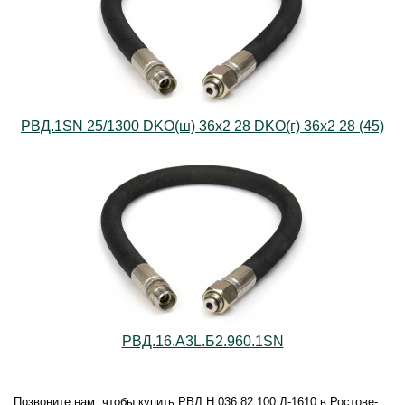
РВД.1SN 25/1300 DKO(ш) 36х2 28 DKO(г) 36х2 28 (45)
РВД.16.А3L.Б2.960.1SN
Позвоните нам, чтобы купить РВД Н.036.82.100 Д-1610 в Ростове-