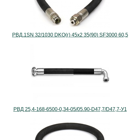
РВД.1SN 32/1030 DKO(г) 45х2 35(90) SF3000 60,5
РВД 25,4-168-6500-0,34-05/05.90-D47,7/D47,7-У1