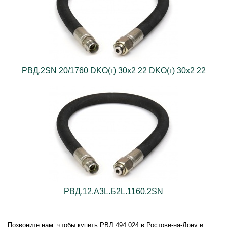
РВД.2SN 20/1760 DKO(г) 30х2 22 DKO(г) 30х2 22
РВД.12.А3L.Б2L.1160.2SN
Позвоните нам, чтобы купить РВД 494.024 в Ростове-на-Дону и