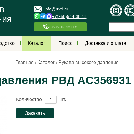
в
info@rrvd.ru
+7(958)544-38-13
ния
Заказать звонок
одство
Каталог
Поиск
Доставка и оплата
Главная
/
Каталог
/
Рукава высокого давления
давления РВД AС356931
Количество
шт.