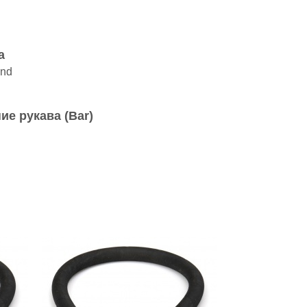
а
and
ие рукава (Bar)