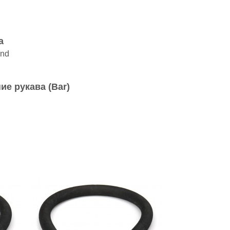
а
and
ие рукава (Bar)