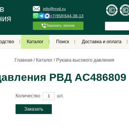
в
info@rrvd.ru
+7(958)544-38-13
ния
Заказать звонок
одство
Каталог
Поиск
Доставка и оплата
Главная
/
Каталог
/
Рукава высокого давления
давления РВД AС486809
Количество
шт.