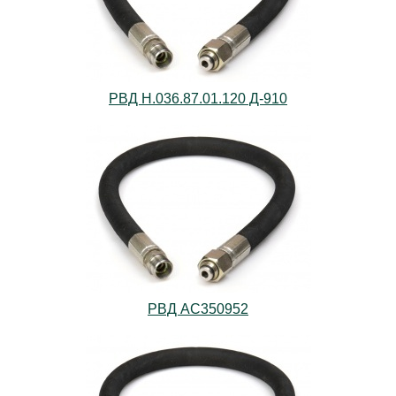
РВД Н.036.87.01.120 Д-910
РВД AС350952