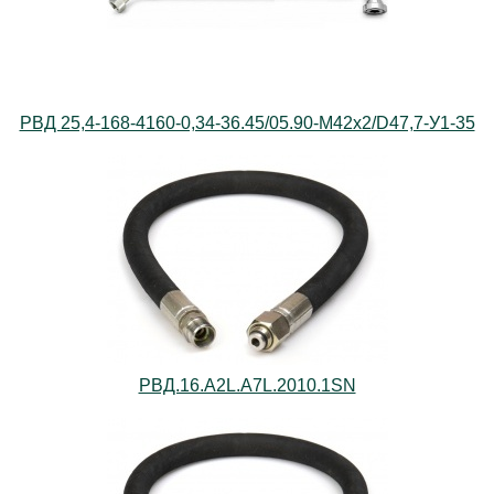
РВД 25,4-168-4160-0,34-36.45/05.90-M42x2/D47,7-У1-35
РВД.16.А2L.А7L.2010.1SN