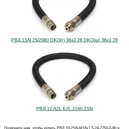
РВД.1SN 25/2980 DKO(г) 36х2 28 DKO(ш) 36х2 28
РВД.12.А2L.Б2L.2160.2SN
Позвоните нам, чтобы купить РВД 10-2SN-M18х1,5-24-2750-0-90 в