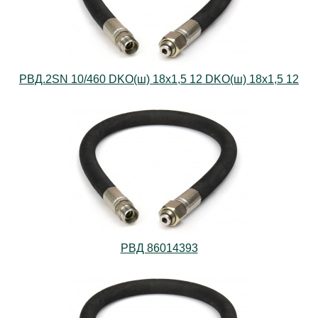
РВД.2SN 10/460 DKO(ш) 18х1,5 12 DKO(ш) 18х1,5 12
РВД 86014393