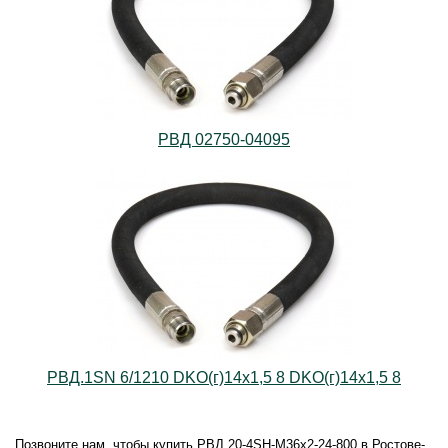
РВД 02750-04095
РВД.1SN 6/1210 DKO(г)14х1,5 8 DKO(г)14х1,5 8
Позвоните нам, чтобы купить РВД 20-4SН-M36х2-24-800 в Ростове-