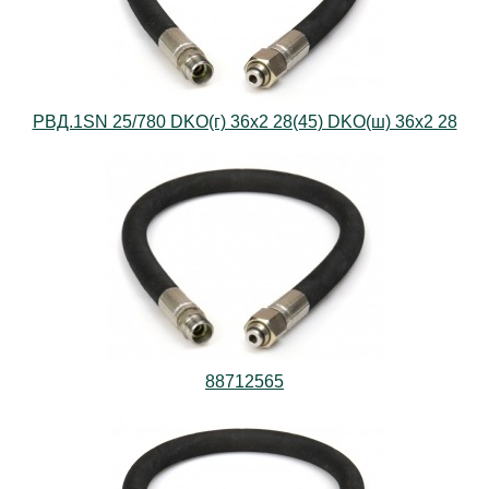
РВД.1SN 25/780 DKO(г) 36х2 28(45) DKO(ш) 36х2 28
88712565