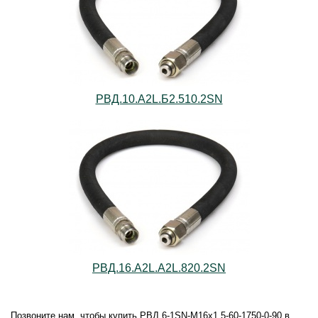
РВД.10.А2L.Б2.510.2SN
РВД.16.А2L.А2L.820.2SN
Позвоните нам, чтобы купить РВД 6-1SN-M16х1,5-60-1750-0-90 в