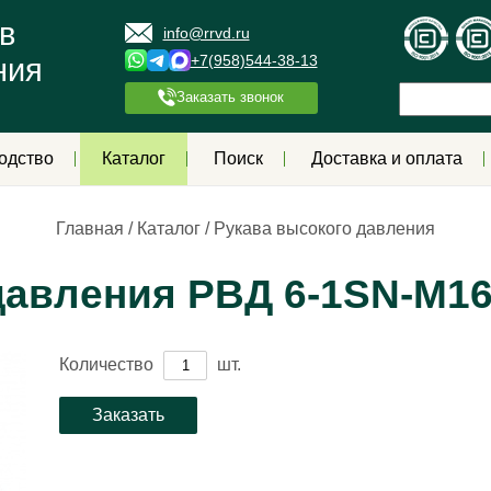
в
info@rrvd.ru
+7(958)544-38-13
ния
Заказать звонок
одство
Каталог
Поиск
Доставка и оплата
Главная
/
Каталог
/
Рукава высокого давления
авления РВД 6-1SN-M16х
Количество
шт.