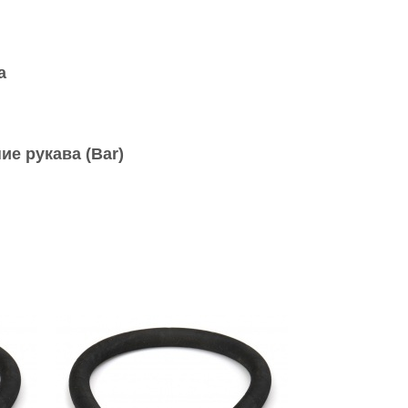
а
ие рукава (Bar)