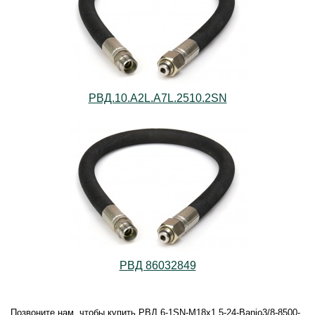
РВД.10.А2L.А7L.2510.2SN
РВД 86032849
Позвоните нам, чтобы купить РВД 6-1SN-M18х1,5-24-Banjo3/8-8500-