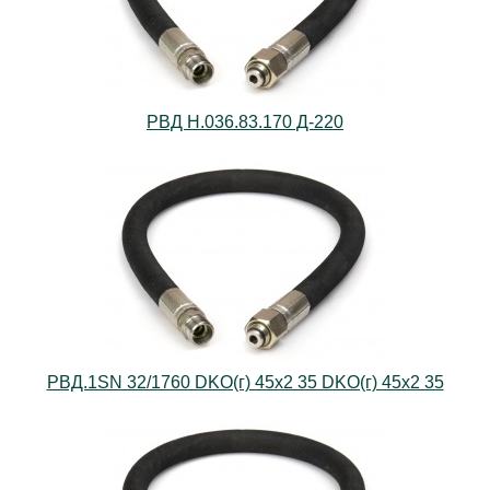
РВД Н.036.83.170 Д-220
РВД.1SN 32/1760 DKO(г) 45х2 35 DKO(г) 45х2 35