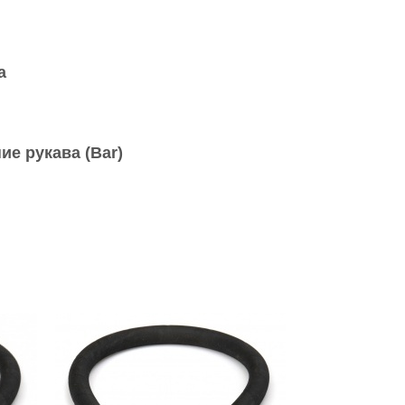
а
ие рукава (Bar)