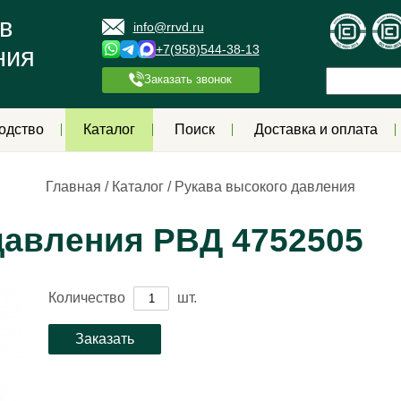
в
info@rrvd.ru
+7(958)544-38-13
ния
Заказать звонок
одство
Каталог
Поиск
Доставка и оплата
Главная
/
Каталог
/
Рукава высокого давления
давления РВД 4752505
Количество
шт.