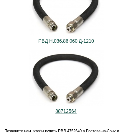
РВД Н.036.86.060 Д-1210
88712564
Позвоните нам, чтобы купить РВД 4752640 в Ростове-на-Дону и