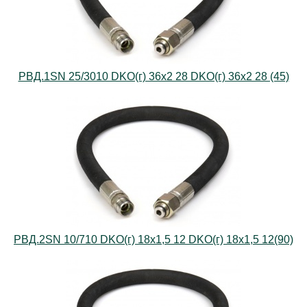
РВД.1SN 25/3010 DKO(г) 36х2 28 DKO(г) 36х2 28 (45)
РВД.2SN 10/710 DKO(г) 18х1,5 12 DKO(г) 18х1,5 12(90)