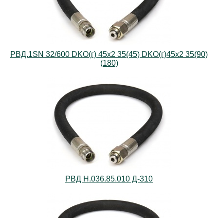
РВД.1SN 32/600 DKO(г) 45х2 35(45) DKO(г)45х2 35(90)
(180)
РВД Н.036.85.010 Д-310