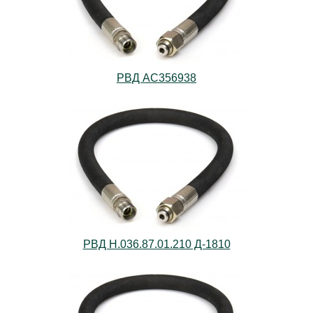
РВД AС356938
РВД Н.036.87.01.210 Д-1810