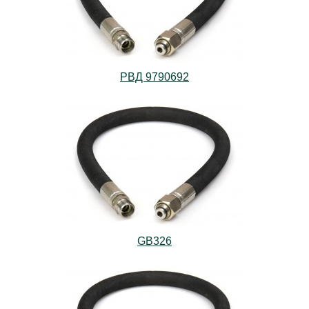
РВД 9790692
GB326