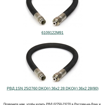
6109122M91
РВД.1SN 25/2760 DKO(г) 36х2 28 DKO(г) 36х2 28(90)
Позвоните нам, чтобы купить РВД 02750-23270 в Ростове-на-Дону и