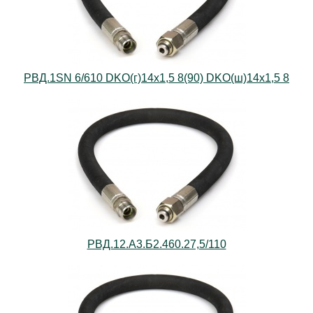
РВД.1SN 6/610 DKO(г)14х1,5 8(90) DKO(ш)14х1,5 8
РВД.12.А3.Б2.460.27,5/110