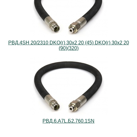
РВД.4SH 20/2310 DKO(г) 30х2 20 (45) DKO(г) 30х2 20
(90)(320)
РВД.6.А7L.Б2.760.1SN