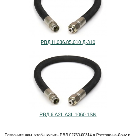
РВД Н.036.85.010 Д-310
РВД.6.А2L.А3L.1060.1SN
Позвоните нам, чтобы купить РВД 02760-00314 в Ростове-на-Дону и