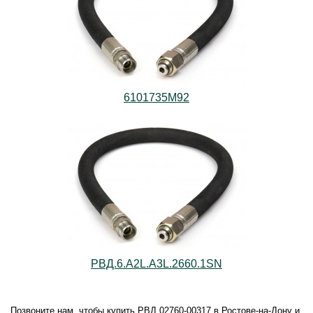
6101735M92
РВД.6.А2L.А3L.2660.1SN
Позвоните нам, чтобы купить РВД 02760-00317 в Ростове-на-Дону и