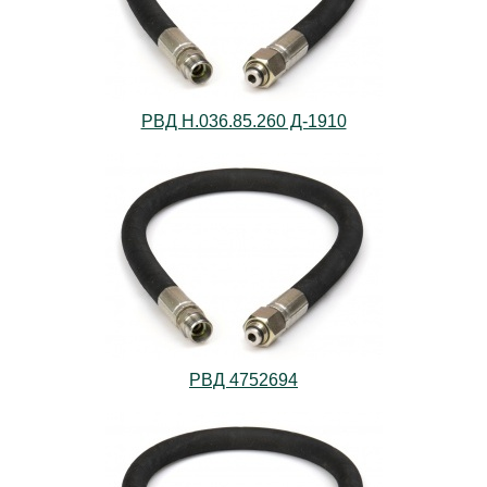
РВД Н.036.85.260 Д-1910
РВД 4752694