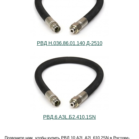
РВД Н.036.86.01.140 Д-2510
РВД.6.А3L.Б2.410.1SN
Позвоните нам, чтобы купить РВД.10.А2L.А2L.610.2SN в Ростове-