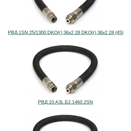
РВД.1SN 25/1300 DKO(г) 36х2 28 DKO(г) 36х2 28 (45)
РВД.10.А3L.Б2.1460.2SN