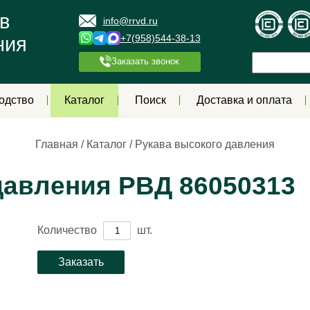
в
info@rrvd.ru
+7(958)544-38-13
ния
Заказать звонок
одство
Каталог
Поиск
Доставка и оплата
Главная
/
Каталог
/
Рукава высокого давления
давления РВД 86050313
Количество
шт.