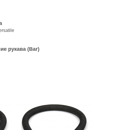
а
rsatile
ие рукава (Bar)