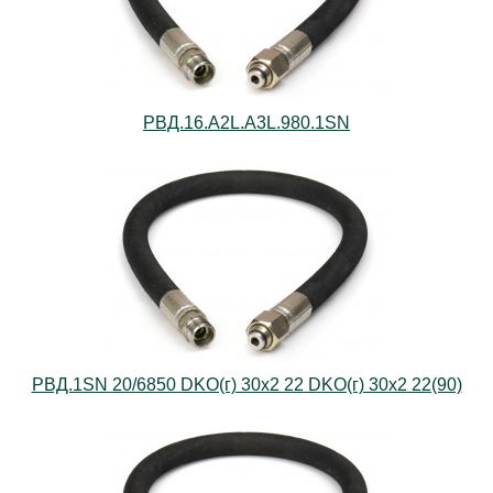
РВД.16.А2L.А3L.980.1SN
РВД.1SN 20/6850 DKO(г) 30х2 22 DKO(г) 30х2 22(90)