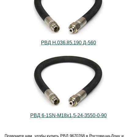
РВД Н.036.85.190 Д-560
РВД 6-1SN-M18х1,5-24-3550-0-90
Позвоните нам, чтобы купить РВД 9670768 в Ростове-на-Дону и