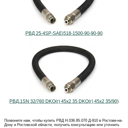
РВД 25-4SP-SAEj518-1500-90-90-90
РВД.1SN 32/760 DKO(г) 45х2 35 DKO(г) 45х2 35(90)
Позвоните нам, чтобы купить РВД Н.036.85.070 Д-910 в Ростове-на-
Дону и Ростовской области, получить консультацию или уточнить