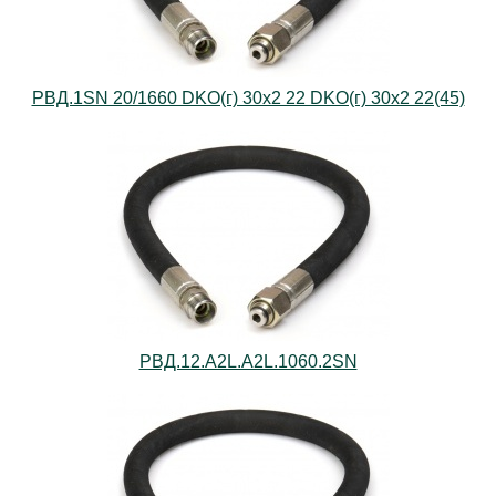
РВД.1SN 20/1660 DKO(г) 30х2 22 DKO(г) 30х2 22(45)
РВД.12.А2L.А2L.1060.2SN