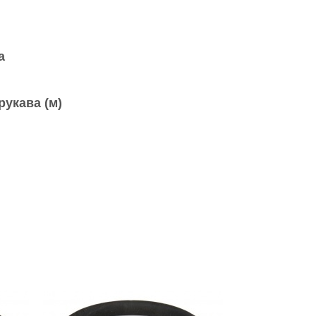
а
рукава (м)