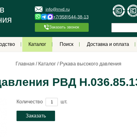
в
info@rrvd.ru
+7(958)544-38-13
ния
Заказать звонок
одство
Каталог
Поиск
Доставка и оплата
Главная
/
Каталог
/
Рукава высокого давления
авления РВД Н.036.85.1
Количество
шт.