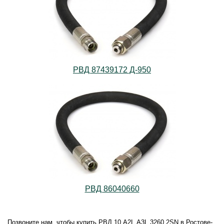
РВД 87439172 Д-950
РВД 86040660
Позвоните нам, чтобы купить РВД.10.А2L.А3L.3260.2SN в Ростове-