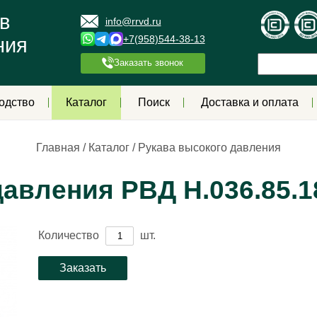
в
info@rrvd.ru
+7(958)544-38-13
ния
Заказать звонок
одство
Каталог
Поиск
Доставка и оплата
Главная
/
Каталог
/
Рукава высокого давления
авления РВД Н.036.85.1
Количество
шт.