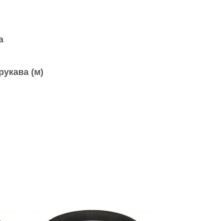
а
рукава (м)