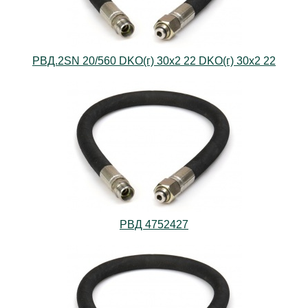
РВД.2SN 20/560 DKO(г) 30х2 22 DKO(г) 30х2 22
РВД 4752427