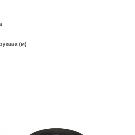
а
рукава (м)