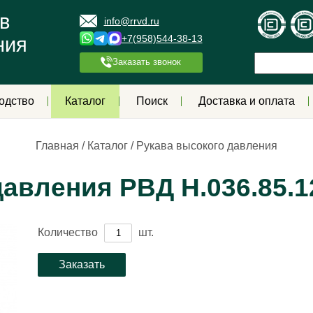
в
info@rrvd.ru
+7(958)544-38-13
ния
Заказать звонок
одство
Каталог
Поиск
Доставка и оплата
Главная
/
Каталог
/
Рукава высокого давления
авления РВД Н.036.85.1
Количество
шт.