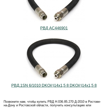
РВД AС446901
РВД.1SN 6/1010 DKO(г)14х1,5 8 DKO(г)14х1,5 8
Позвоните нам, чтобы купить РВД Н.036.85.270 Д-2010 в Ростове-
на-Дону и Ростовской области, получить консультацию или