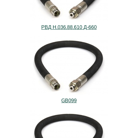
РВД Н.036.88.610 Д-660
GB099