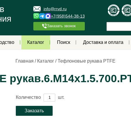
в
info@rrvd.ru
+7(958)544-38-13
ния
Заказать звонок
одство
Каталог
Поиск
Доставка и оплата
Главная
/
Каталог
/
Тефлоновые рукава PTFE
рукав.6.М14х1.5.700.PT
Количество
шт.