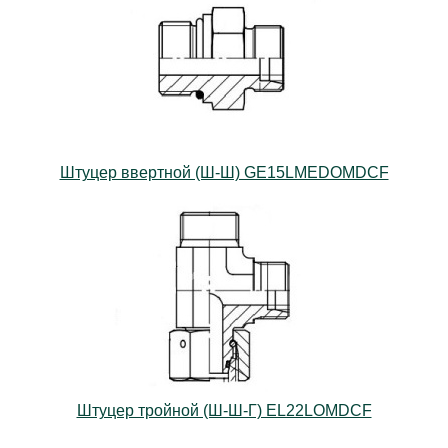
Штуцер ввертной (Ш-Ш) GE15LMEDOMDCF
Штуцер тройной (Ш-Ш-Г) EL22LOMDCF