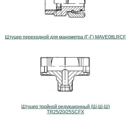
Штуцер переходной для манометра (Г-Г) MAVE08LRCF
Штуцер тройной редукционный (Ш-Ш-Ш)
TR25/20/25SCFX