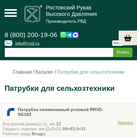
Ростовский Рукав
Высокого Давления
Производитель РВД
8 (800) 200-19-06
info@rrvd.ru
ENG
РУС
Главная
/
Каталог
/
Патрубки для сельхозтехники
Патрубки для сельхозтехники
Патрубок силиконовый угловой RRVD-
SG163
22
Внутренний диаметр (1), мм
88×83,5×31
Габариты изделия, мм (ДхВхШ)
Воздух
Рабочая среда