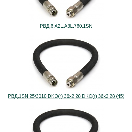
РВД.6.А2L.А3L.760.1SN
РВД.1SN 25/3010 DKO(г) 36х2 28 DKO(г) 36х2 28 (45)