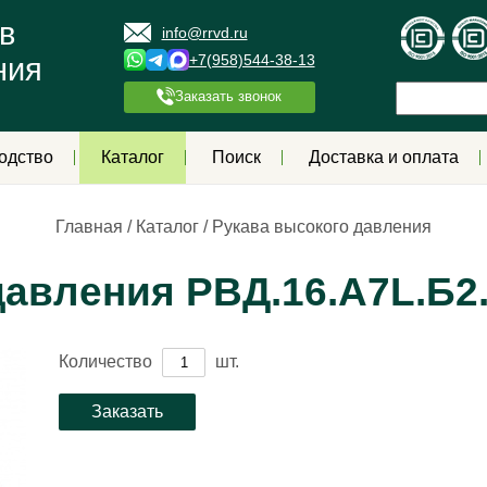
в
info@rrvd.ru
+7(958)544-38-13
ния
Заказать звонок
одство
Каталог
Поиск
Доставка и оплата
Главная
/
Каталог
/
Рукава высокого давления
давления РВД.16.А7L.Б2
Количество
шт.