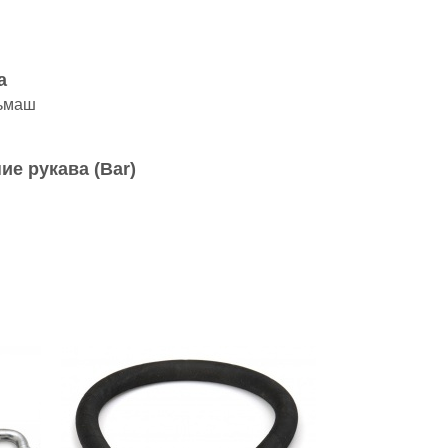
а
ьмаш
ие рукава (Bar)