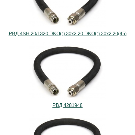
РВД.4SH 20/1320 DKO(г) 30х2 20 DKO(г) 30х2 20(45)
РВД 4281948