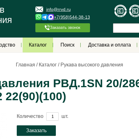
в
info@rrvd.ru
+7(958)544-38-13
ния
Заказать звонок
одство
Каталог
Поиск
Доставка и оплата
Главная
/
Каталог
/
Рукава высокого давления
авления РВД.1SN 20/286
 22(90)(100)
Количество
шт.