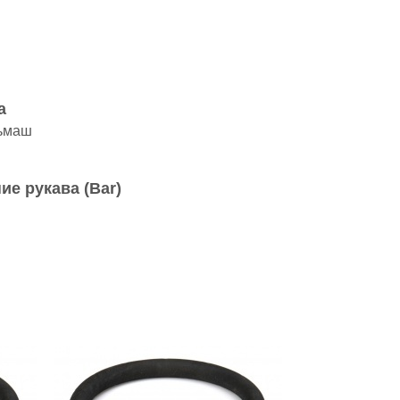
а
ьмаш
ие рукава (Bar)