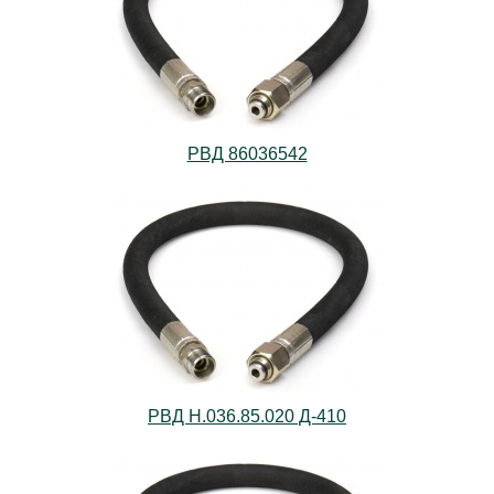
РВД 86036542
РВД Н.036.85.020 Д-410