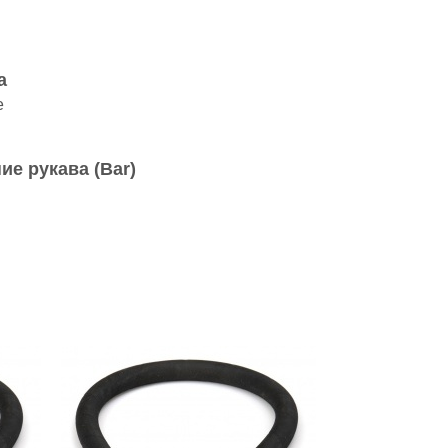
а
е
ие рукава (Bar)