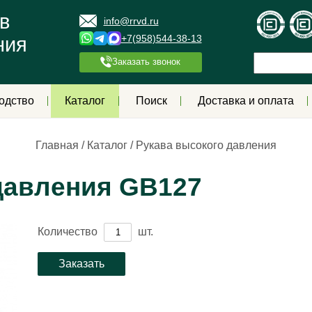
в
info@rrvd.ru
+7(958)544-38-13
ния
Заказать звонок
одство
Каталог
Поиск
Доставка и оплата
Главная
/
Каталог
/
Рукава высокого давления
давления GB127
Количество
шт.